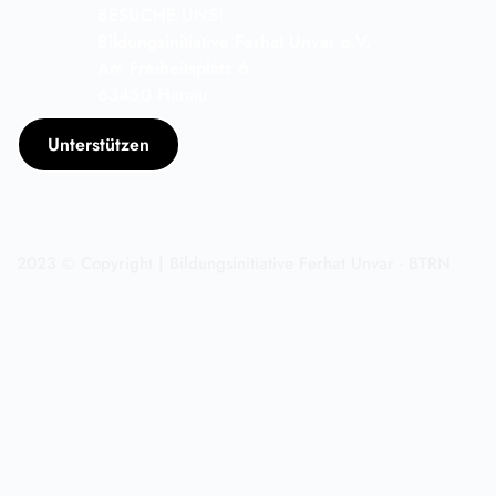
BESUCHE UNS!
Bildungsinitiative Ferhat Unvar e.V.
Am Freiheitsplatz 6
63450 Hanau
Unterstützen
2023 © Copyright | Bildungsinitiative Ferhat Unvar - BTRN