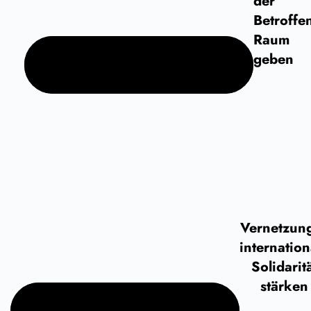
der
Betroffe
Raum
geben
Vernetzun
internation
Solidarit
stärken