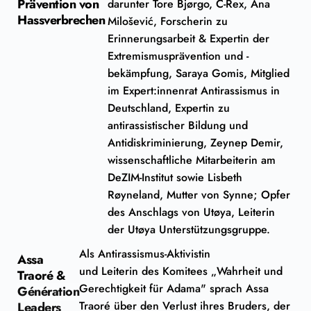
Prävention von
darunter Tore Bjørgo, C-Rex, Ana
Hassverbrechen
Milošević, Forscherin zu
Erinnerungsarbeit & Expertin der
Extremismusprävention und -
bekämpfung, Saraya Gomis, Mitglied
im Expert:innenrat Antirassismus in
Deutschland, Expertin zu
antirassistischer Bildung und
Antidiskriminierung, Zeynep Demir,
wissenschaftliche Mitarbeiterin am
DeZIM-Institut sowie Lisbeth
Røyneland, Mutter von Synne; Opfer
des Anschlags von Utøya, Leiterin
der Utøya Unterstützungsgruppe.
Als Antirassismus-Aktivistin
Assa
und Leiterin des Komitees „Wahrheit und
Traoré &
Gerechtigkeit für Adama" sprach Assa
Génération
Traoré über den Verlust ihres Bruders, der
Leaders