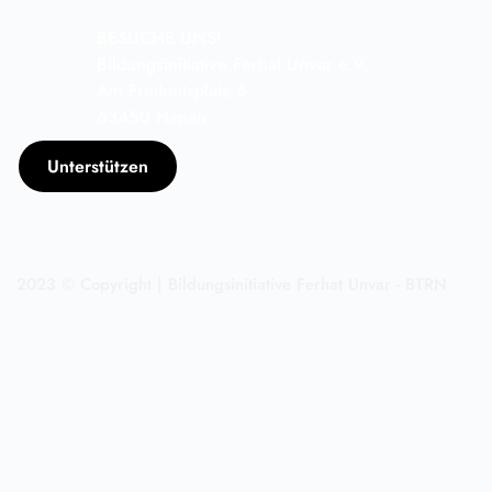
BESUCHE UNS!
Bildungsinitiative Ferhat Unvar e.V.
Am Freiheitsplatz 6
63450 Hanau
Unterstützen
2023 © Copyright | Bildungsinitiative Ferhat Unvar - BTRN