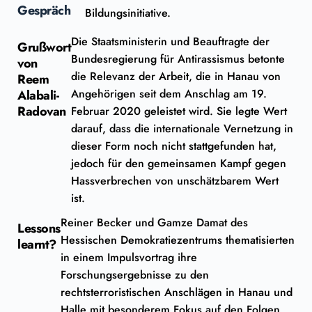
Gespräch
Bildungsinitiative.
Die Staatsministerin und Beauftragte der
Grußwort
Bundesregierung für Antirassismus betonte
von
die Relevanz der Arbeit, die in Hanau von
Reem
Angehörigen seit dem Anschlag am 19.
Alabali-
Radovan
Februar 2020 geleistet wird. Sie legte Wert
darauf, dass die internationale Vernetzung in
dieser Form noch nicht stattgefunden hat,
jedoch für den gemeinsamen Kampf gegen
Hassverbrechen von unschätzbarem Wert
ist.
Reiner Becker und Gamze Damat des
Lessons
Hessischen Demokratiezentrums thematisierten
learnt?
in einem Impulsvortrag ihre
Forschungsergebnisse zu den
rechtsterroristischen Anschlägen in Hanau und
Halle mit besonderem Fokus auf den Folgen