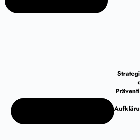
Strateg
Prävent
Aufklär